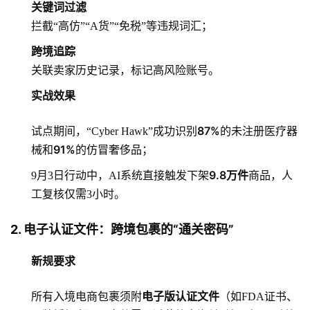
关键词过滤
拦截“高仿”“A货”“免税”等违规词汇；
跨境追踪
关联卖家历史记录，标记高风险账号。
实战效果
87%
试点期间，“Cyber Hawk”成功识别
的未注册医疗器
91%
械和
的仿冒奢侈品；
9.8万件
9月3日行动中，AI系统直接触发下架
商品，人
工复核仅需3小时。
2. 电子认证文件：跨境包裹的“通关密码”
新规要求
电子版认证文件
所有入境电商包裹须附
（如FDA证书、