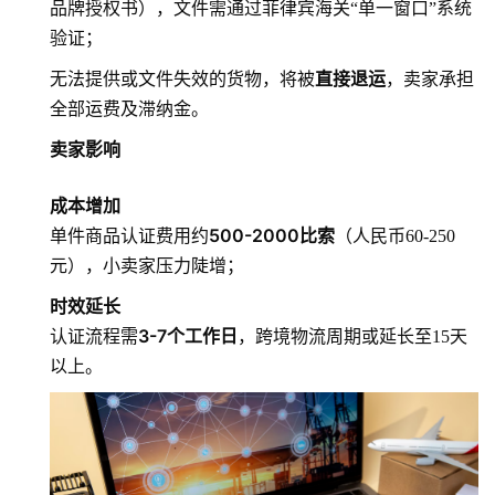
品牌授权书），文件需通过菲律宾海关“单一窗口”系统
验证；
直接退运
无法提供或文件失效的货物，将被
，卖家承担
全部运费及滞纳金。
卖家影响
成本增加
500-2000比索
单件商品认证费用约
（人民币60-250
元），小卖家压力陡增；
时效延长
3-7个工作日
认证流程需
，跨境物流周期或延长至15天
以上。